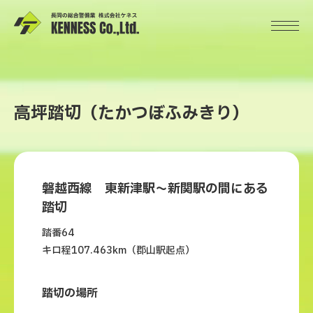
高坪踏切（たかつぼふみきり）
磐越西線 東新津駅～新関駅の間にある
踏切
踏番64
キロ程107.463km（郡山駅起点）
踏切の場所