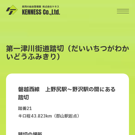
第一津川街道踏切（だいいちつがわか
いどうふみきり）
磐越西線 上野尻駅～野沢駅の間にある
踏切
踏番21
キロ程43.823km（郡山駅起点）
踏切の場所