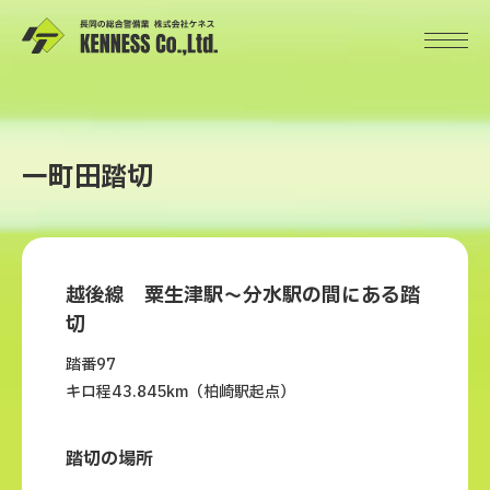
一町田踏切
越後線 粟生津駅～分水駅の間にある踏
切
踏番97
キロ程43.845km（柏崎駅起点）
踏切の場所