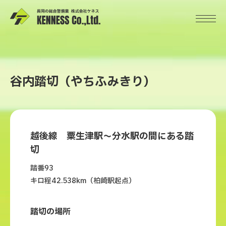
谷内踏切（やちふみきり）
越後線 粟生津駅～分水駅の間にある踏
切
踏番93
キロ程42.538km（柏崎駅起点）
踏切の場所