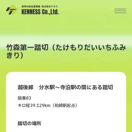
竹森第一踏切（たけもりだいいちふみ
きり）
越後線 分水駅～寺泊駅の間にある踏切
踏番83
キロ程39.129km（柏崎駅起点）
踏切の場所