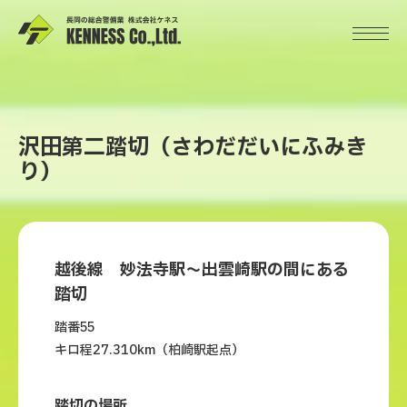
沢田第二踏切（さわだだいにふみき
り）
越後線 妙法寺駅～出雲崎駅の間にある
踏切
踏番55
キロ程27.310km（柏崎駅起点）
踏切の場所