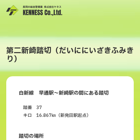
第二新崎踏切（だいににいざきふみき
り）
白新線 早通駅～新崎駅の間にある踏切
踏番 37
キロ 16.867㎞（新発田駅起点）
踏切の場所