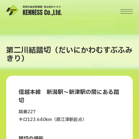
第二川結踏切（だいにかわむすぶふみ
きり）
信越本線 新潟駅～新津駅の間にある踏
切
踏番227
キロ123.640km（直江津駅起点）
踏切の場所